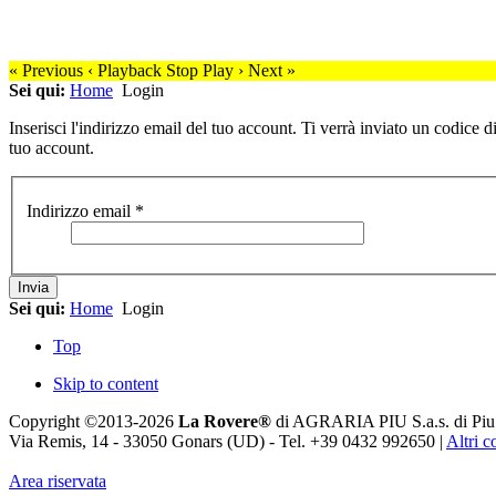
« Previous
‹ Playback
Stop
Play ›
Next »
Sei qui:
Home
Login
Inserisci l'indirizzo email del tuo account. Ti verrà inviato un codice 
tuo account.
Indirizzo email
*
Invia
Sei qui:
Home
Login
Top
Skip to content
Copyright ©2013-2026
La Rovere®
di AGRARIA PIU S.a.s. di Piu Mar
Via Remis, 14 - 33050 Gonars (UD) - Tel. +39 0432 992650 |
Altri c
Area riservata